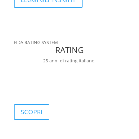
FIDA RATING SYSTEM
RATING
25 anni di rating italiano.
RATING
FIDArating: una base dati ampia, completa e
personalizzabile, che include classificazioni,
categorie, rating e indici.
SCOPRI