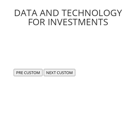
DATA AND TECHNOLOGY
FOR INVESTMENTS
PRE CUSTOM
NEXT CUSTOM
Siamo FIDA,
centro di eccellenza per lo sviluppo di software
compliant e all’avanguardia in ambito fintech e dati.