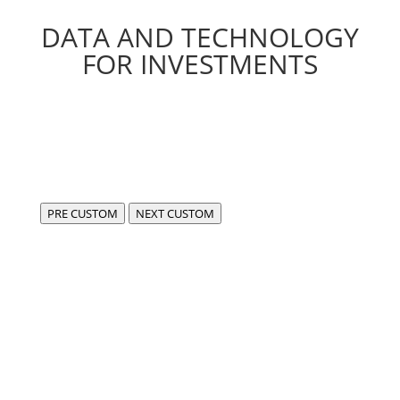
DATA AND TECHNOLOGY
FOR INVESTMENTS
PRE CUSTOM
NEXT CUSTOM
Siamo FIDA,
centro di eccellenza per lo sviluppo di software
compliant e all’avanguardia in ambito fintech e dati.