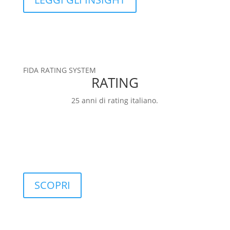
FIDA RATING SYSTEM
RATING
25 anni di rating italiano.
RATING
FIDArating: una base dati ampia, completa e
personalizzabile, che include classificazioni,
categorie, rating e indici.
SCOPRI